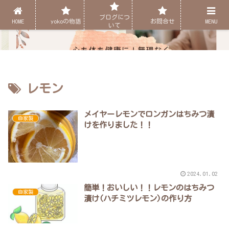
ブログにつ
HOME
yokoの物語
お問合せ
MENU
いて
レモン
メイヤーレモンでロンガンはちみつ漬
自家製
けを作りました！！
2024.01.02
簡単！おいしい！！レモンのはちみつ
自家製
漬け(ハチミツレモン)の作り方