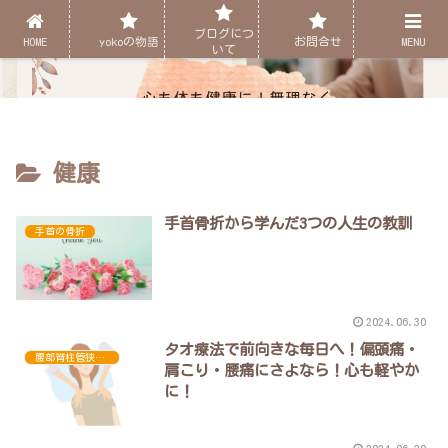
ブログにつ
HOME
yokoの物語
お問合せ
MENU
いて
健康
手首骨折から学んだ3つの人生の教訓
手首の骨折
2024.06.30
タオ療法で前向きな毎日へ！偏頭痛・
腰部脊柱管狭窄症
肩こり・腰痛にさよなら！心も軽やか
に！