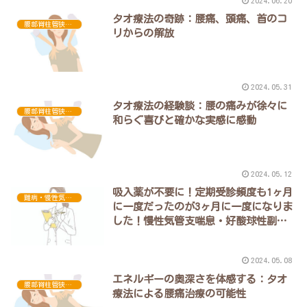
2024.06.20
タオ療法の奇跡：腰痛、頭痛、首のコ
腰部脊柱管狭窄症
リからの解放
2024.05.31
タオ療法の経験談：腰の痛みが徐々に
腰部脊柱管狭窄症
和らぐ喜びと確かな実感に感動
2024.05.12
吸入薬が不要に！定期受診頻度も1ヶ月
難病・慢性気管支喘息
に一度だったのが3ヶ月に一度になりま
した！慢性気管支喘息・好酸球性副鼻
腔炎・花粉症の完治へ
2024.05.08
エネルギーの奥深さを体感する：タオ
腰部脊柱管狭窄症
療法による腰痛治療の可能性