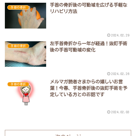
手首の骨折後の可動域を広げる手軽な
手首の骨折
リハビリ方法
2024.02.29
左手首骨折から一年が経過！抜釘手術
手首の骨折
後の手首可動域の変化
2024.02.26
メルマガ読者さまからの嬉しいお言
手首の骨折
葉！今春、手首骨折後の抜釘手術を予
定している方とのお話です
2024.02.03