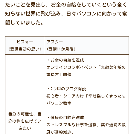
たいことを見出し、お金の自給をしていくという全く
知らない世界に飛び込み、日々パソコンに向かって奮
闘していました。
ビフォー
アフター
(受講当初の思い)
(受講11か月後)
・お金の自給を達成
オンラインコラボイベント「素敵な年齢の
重ね方」開催
・2つ目のブログ開設
初心者・シニア向け「幸せ楽しくまったり
パソコン教室」
自分の可能性、自
・健康の自給を達成
分の枠を広げてい
ストレスフルな仕事を退職、薬や通院の頻
きたい
度が劇的減少、