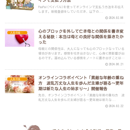
インで支払う方法
PayPal(ペイパル)を使ってオンラインで支払う方法をお伝え
します。新規登録をしていただき、以下の...
2024.02.06
心のブロックを外して亡き母との関係を書き変
人生の生き方
える秘訣：本当は母との良好な関係を築きたか
った
母親との関係性は、大人になっても心のブロックなっている
場合があります。感情を吐き出さないと、心身に悪影響が出
るのです。溜め込んでいる感情をノートに書き出すことはと
ても効果的。大切な人との関係は良好にしたいですものね。
2024.06.21
オンラインコラボイベント「素敵な年齢の重ね
人生の生き方
方 波乱万丈な人生を歩んだ主婦が語る〜更年
期は新たな人生の始まり〜」開催報告
先日、オンラインコラボイベント「素敵な年齢の重ね方 波
乱万丈な人生を歩んだ主婦が語る〜更年期は新たな...
2024.02.22