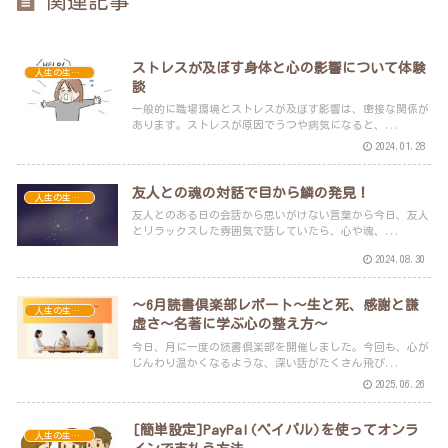
関連記事
ストレスが及ぼす身体と心の影響について体験
人生の生き方
談
一般的に職場環境とストレスが及ぼす影響は、密接な関係が
あります。ストレスが原因でうつや病気になると、...
2024.01.28
友人との魂の対話で目から鱗の発見！
人生の生き方
友人とのある日の会話から思いがけない言葉から今日、友人
とリラックスした雰囲気で話していたら、心や魂、...
2024.08.30
〜6月読書倶楽部レポート〜生と死、感謝と謙
人生の生き方
虚さ～名著に学ぶ心の整え方～
今日、月に一度の読書倶楽部を開催しました。今回も、心が
じんわり温かくなるような、深い話がたくさん飛び...
2025.06.26
[簡単設定]PayPal(ペイパル)を使ってオンラ
人生の生き方