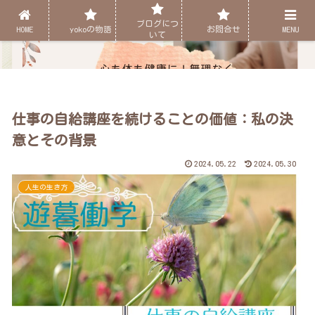
ブログにつ
HOME
yokoの物語
お問合せ
MENU
いて
仕事の自給講座を続けることの価値：私の決
意とその背景
2024.05.22
2024.05.30
人生の生き方