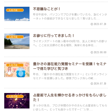
不思議なことが！
人生の生き方
昨日午前中、パソコンでブログを書いていたら、急にインタ
ーネットの接続ができなくなりました！焦りました...
2023.07.29
お参りに行ってきました！
人生の生き方
ライオンズゲートの真っ最中の8月7日、友人と神社へお参り
へ。ここは大分県のとある場所、海岸にある神社...
2023.08.08
豊かさの潜在能力覚醒セミナーを受講！セミナ
人生の生き方
ーで得た学びと気づき
昨日、「豊かさの潜在能力覚醒セミナー」というオンライン
セミナーを受講しました。感情ブロック外しのME...
2024.07.30
占星術で人生を輝かせるきっかけをもらいまし
人生の生き方
た！
きっかけ先日、ブログ仲間のかやのさんに占星術をしてもら
いました～。とっても良かったですー(^^)/き...