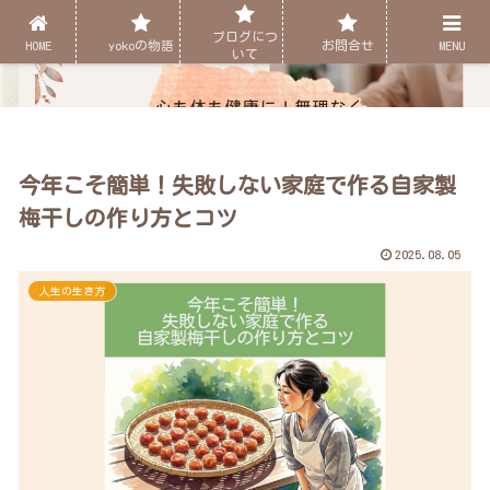
ブログにつ
HOME
yokoの物語
お問合せ
MENU
いて
今年こそ簡単！失敗しない家庭で作る自家製
梅干しの作り方とコツ
2025.08.05
人生の生き方